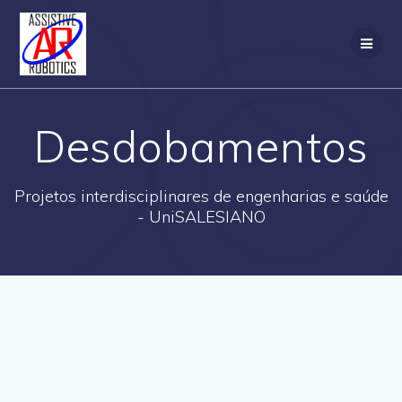
Skip
to
content
Desdobamentos
Projetos interdisciplinares de engenharias e saúde
- UniSALESIANO