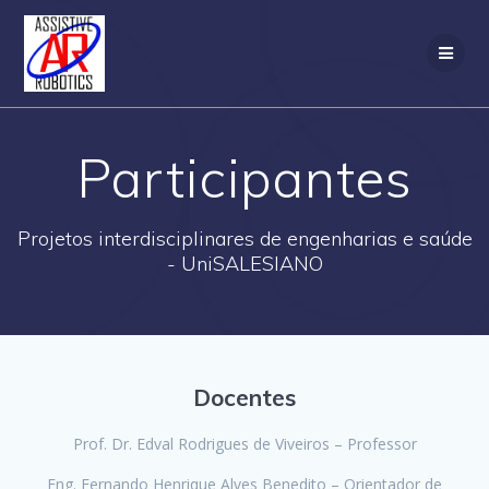
Skip
to
content
Participantes
Projetos interdisciplinares de engenharias e saúde
- UniSALESIANO
Docentes
Prof. Dr. Edval Rodrigues de Viveiros – Professor
Eng. Fernando Henrique Alves Benedito – Orientador de